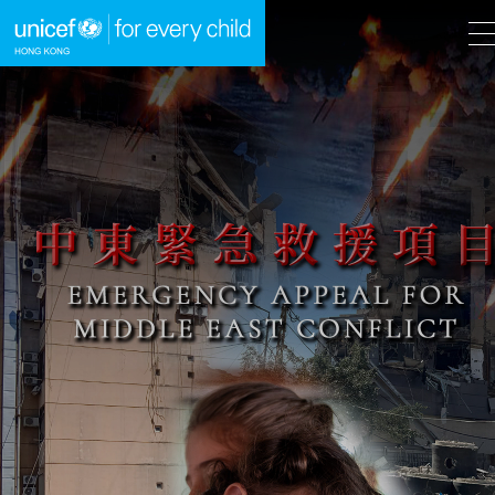
A
A
EN
繁
A
跳到內容（按回車鍵）
主頁
我們的工作
立即行動