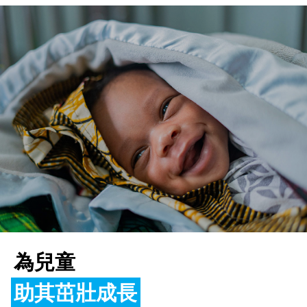
為兒童
為
助其茁壯成長
改