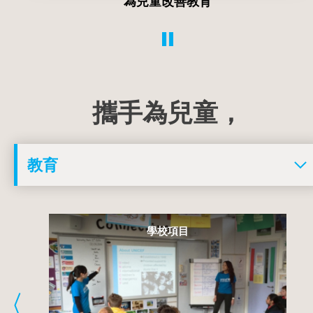
為兒童遏止暴力和剝削
攜手為兒童，
青年項目