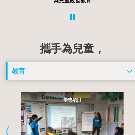
為兒童遏止暴力和剝削
攜手為兒童，
學校項目
青年項