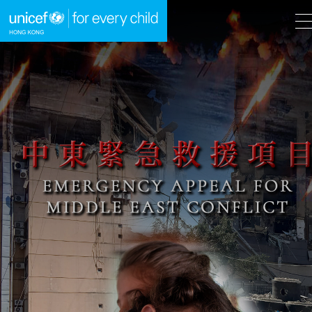
A
A
EN
繁
A
跳到內容（按回車鍵）
主頁
我們的工作
立即行動