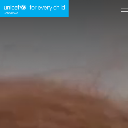
A
A
EN
繁
A
跳到內容（按回車鍵）
主頁
我們的工作
立即行動