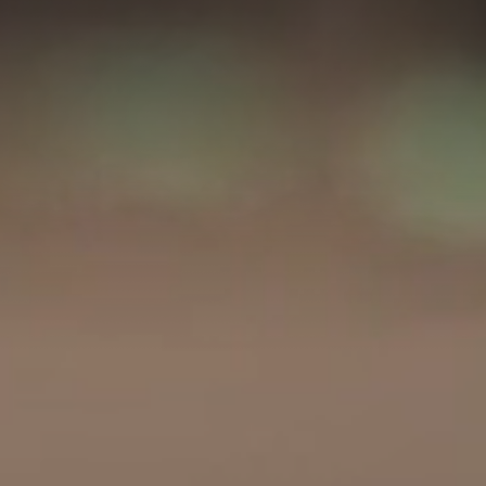
A
A
EN
繁
A