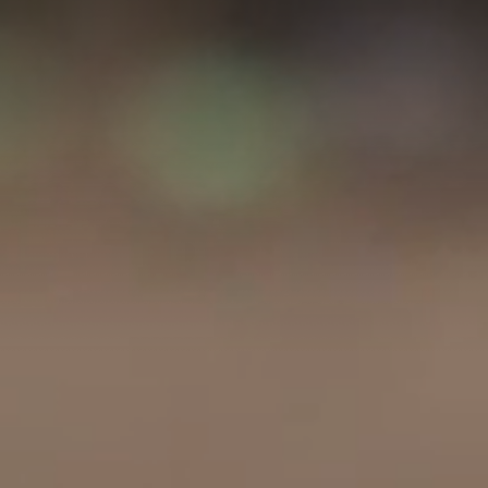
A
A
EN
繁
A