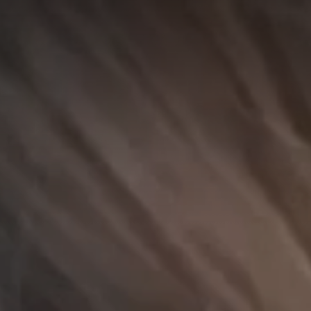
A
A
EN
繁
A