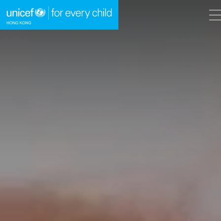
A
A
EN
繁
A
跳到內容（按回車鍵）
主頁
我們的工作
立即行動