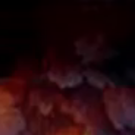
A
A
EN
繁
A