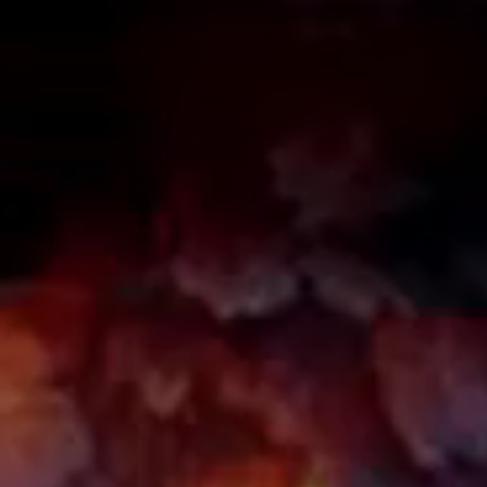
A
A
EN
繁
A