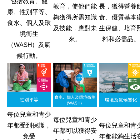
包括教育、健
教育，使他們能
長，獲得營養
康、性別平等、
夠獲得所需知識
食、優質基本
食水、個人及環
及技能，應對未
生保健、培育
境衞生
來。
料和必需品。
（WASH）及氣
候行動。
每位兒童和青少
每位兒童和青少
年都受到保護，
每位兒童和青
年都可以獲得安
免受
年都能夠生活