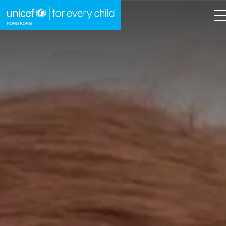
A
A
EN
繁
A
跳到內容（按回車鍵）
主頁
我們的工作
立即行動