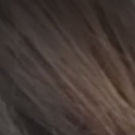
A
A
EN
繁
A