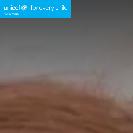
A
A
EN
繁
A
跳到內容（按回車鍵）
主頁
我們的工作
立即行動