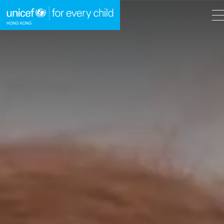
A
A
EN
繁
A
跳到內容（按回車鍵）
主頁
我們的工作
立即行動