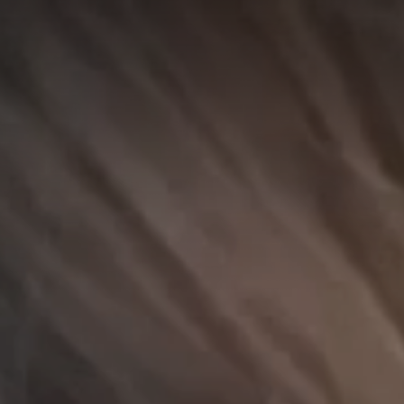
A
A
EN
繁
A