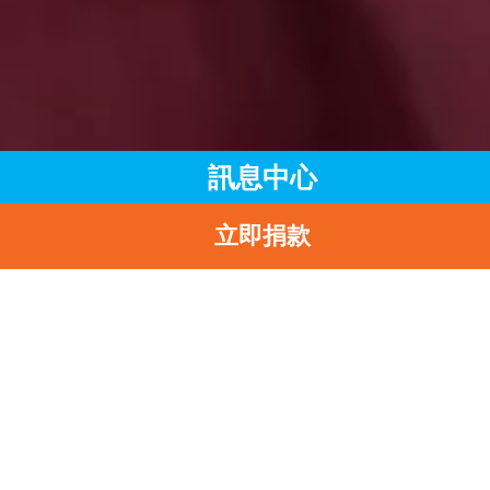
訊息中心
立即捐款
主頁
訊息中心
最新消息
「為兒童 · 齊『講』播」UNICEF HK全新電台節目 讓小DJ帶你
索如何構建兒童友好城市
返