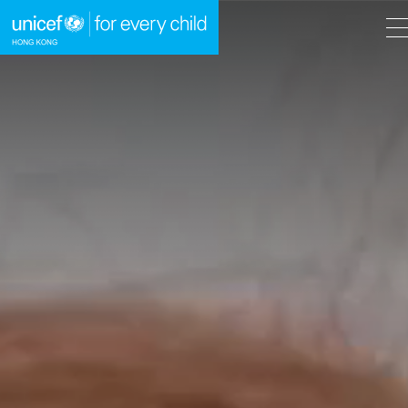
A
A
EN
繁
A
跳到內容（按回車鍵）
主頁
我們的工作
立即行動