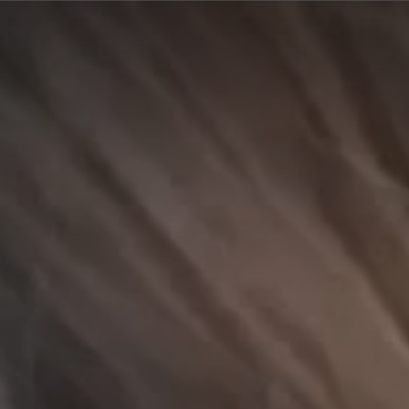
A
A
EN
繁
A