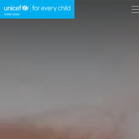
A
A
EN
繁
A
跳到內容（按回車鍵）
主頁
我們的工作
立即行動