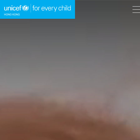
A
A
EN
繁
A
跳到內容（按回車鍵）
主頁
我們的工作
立即行動