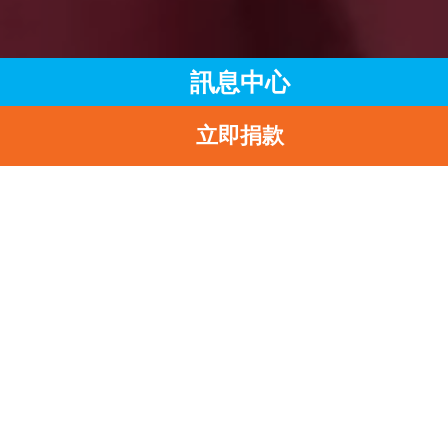
訊息中心
立即捐款
主頁
訊息中心
最新消息
SAY YES TO BREASTFEEDING 嘉許禮 2023 — 促成母乳餵哺
為職場家長創造改變
返
Say Yes To