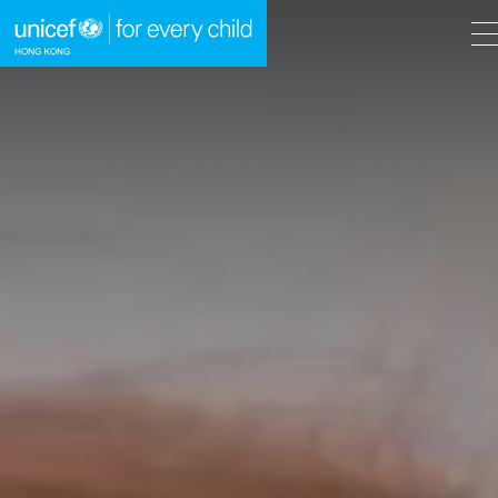
A
A
EN
繁
A
跳到內容（按回車鍵）
主頁
我們的工作
立即行動