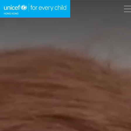
A
A
EN
繁
A
跳到內容（按回車鍵）
主頁
我們的工作
立即行動