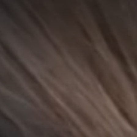
A
A
EN
繁
A