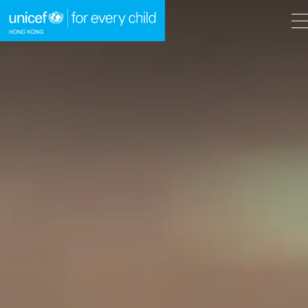
A
A
EN
繁
A
跳到內容（按回車鍵）
主頁
我們的工作
立即行動