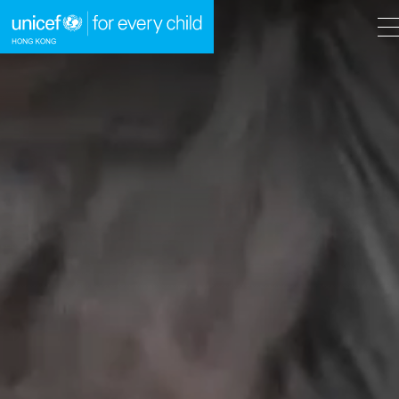
A
A
EN
繁
A
跳到內容（按回車鍵）
主頁
我們的工作
立即行動