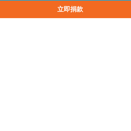
立即捐款
主頁
訊息中心
最新消息
UNICEF促請歐盟置保護難民和移民兒童為其優先工作
返
UNICEF促請歐盟置保
難民和移民兒童為其優
工作
2018-06-25