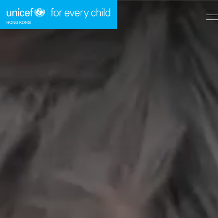
A
A
EN
繁
A
跳到內容（按回車鍵）
主頁
我們的工作
立即行動