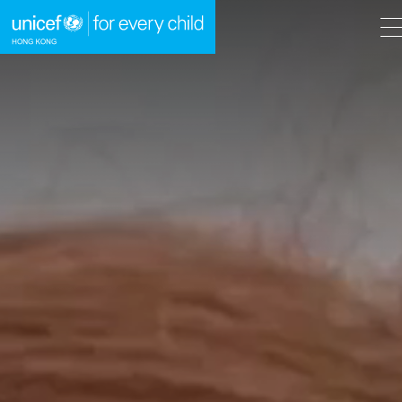
A
A
EN
繁
A
跳到內容（按回車鍵）
主頁
我們的工作
立即行動