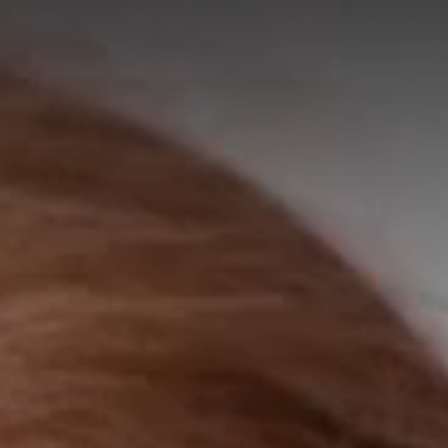
A
A
EN
繁
A