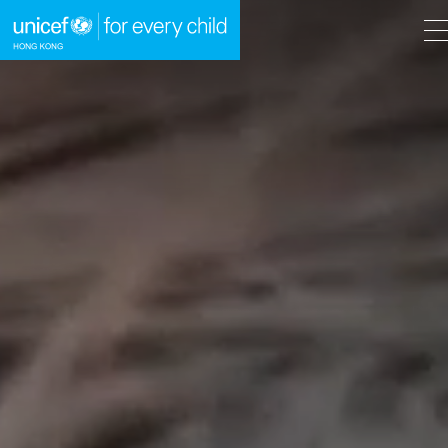
A
A
EN
繁
A
跳到內容（按回車鍵）
主頁
我們的工作
立即行動