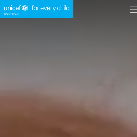
A
A
EN
繁
A
跳到內容（按回車鍵）
主頁
我們的工作
立即行動