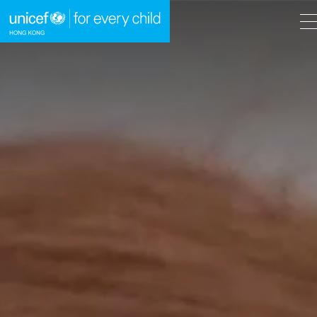
A
A
EN
繁
A
跳到內容（按回車鍵）
主頁
我們的工作
立即行動