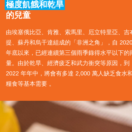
極度飢餓和乾旱
緊急救援
的兒童
人道緊急救援項目
由埃塞俄比亞、肯雅、索馬里、厄立特里亞、吉
烏克蘭緊急救援項目
提、蘇丹和烏干達組成的「非洲之角」，自 202
阿富汗危機緊急救援項目
年底以來，已經連續第三個雨季錄得水平以下的
量。由於乾旱、經濟疲乏和武力衝突等原因，到
本地倡議項目
2022 年年中，將會有多達 2,000 萬人缺乏食水
本地教育及青年項目
糧食等基本需要 。
立即行動
工作成果
關於我們