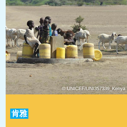
© UNICEF/UNI357339_Kenya
肯雅