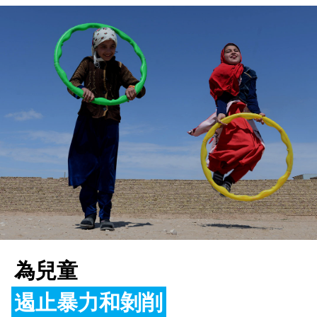
為兒童
為兒童
為兒童
遏止暴力和剝削
助其茁壯成長
改善教育