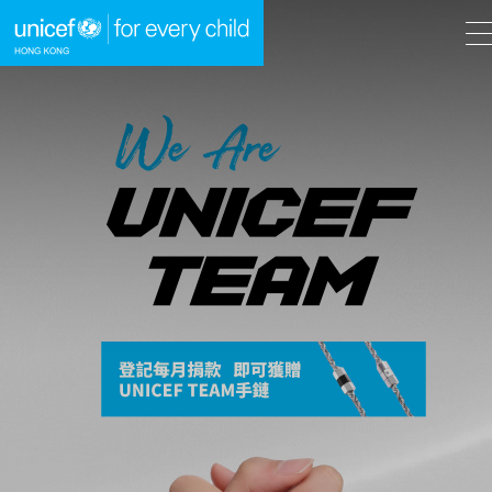
A
A
EN
繁
A
跳到內容（按回車鍵）
主頁
我們的工作
立即行動