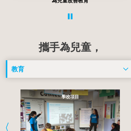
為兒童遏止暴力和剝削
攜手為兒童，
青年項目