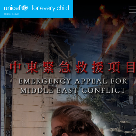
A
A
EN
繁
A
跳到內容（按回車鍵）
主頁
我們的工作
立即行動