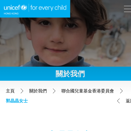
A
A
EN
繁
A
跳到內容（按回車鍵）
關於我們
主頁
主頁
關於我們
聯合國兒童基金香港委員會
郭晶晶女士
返
我們的工作
立即行動