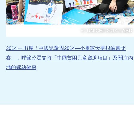
© UNICEF/2014-LABD
2014 ─ 出席「中國兒童周2014—小畫家大夢想繪畫比
賽」，呼籲公眾支持「中國貧困兒童資助項目」及關注內
地的婦幼健康