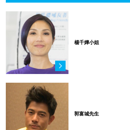
楊千嬅小姐
郭富城先生