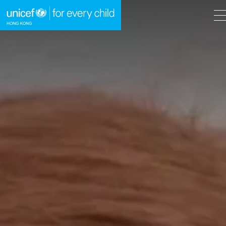
A
A
EN
繁
A
跳到內容（按回車鍵）
主頁
我們的工作
立即行動