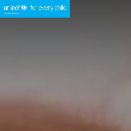
A
A
EN
繁
A
跳到內容（按回車鍵）
主頁
我們的工作
立即行動