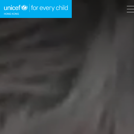
A
A
EN
繁
A
跳到內容（按回車鍵）
主頁
我們的工作
立即行動