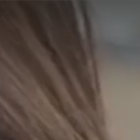
A
A
EN
繁
A