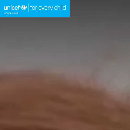
A
A
EN
繁
A
跳到內容（按回車鍵）
主頁
我們的工作
立即行動