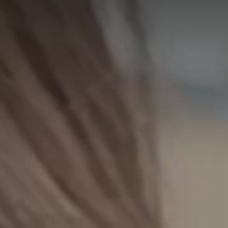
A
A
EN
繁
A