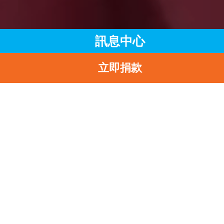
訊息中心
立即捐款
主頁
訊息中心
最新消息
SAY YES TO BREASTFEEDING 嘉許禮 2023 — 促成母乳餵哺
為職場家長創造改變
返
Say Yes To