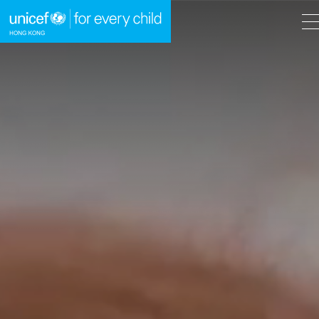
A
A
EN
繁
A
跳到內容（按回車鍵）
主頁
我們的工作
立即行動