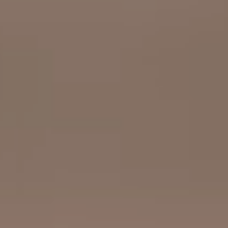
工作成果
關於我們
訊息中心
最新消息
兒童報道的新聞道德規範