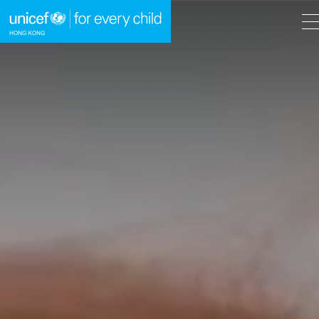
A
A
EN
繁
A
跳到內容（按回車鍵）
主頁
我們的工作
立即行動