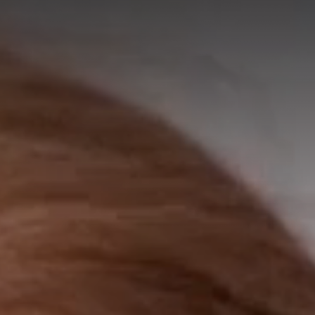
A
A
EN
繁
A