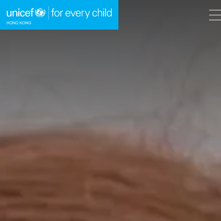
A
A
EN
繁
A
跳到內容（按回車鍵）
主頁
我們的工作
立即行動