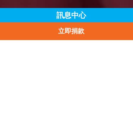
訊息中心
立即捐款
主頁
訊息中心
最新消息
拯救敘利亞有需要兒童的工作仍困難重重
返
拯救敘利亞有需要兒童
工作仍困難重重
2018-07-20