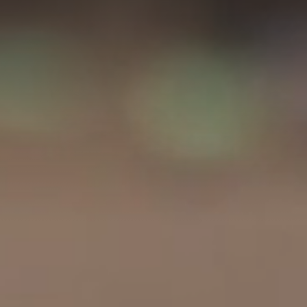
A
A
EN
繁
A