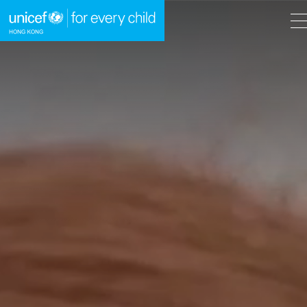
A
A
EN
繁
A
跳到內容（按回車鍵）
主頁
我們的工作
立即行動