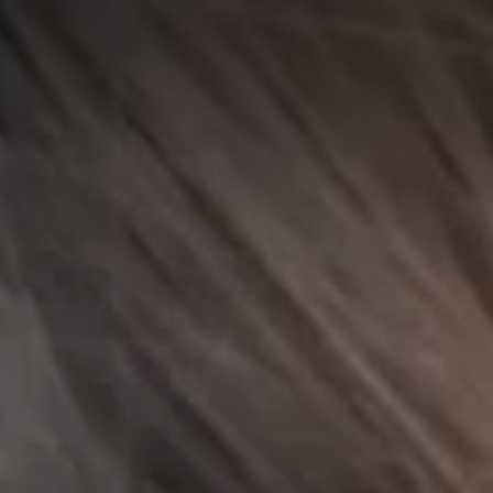
A
A
EN
繁
A