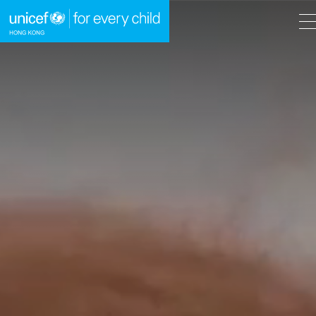
A
A
EN
繁
A
跳到內容（按回車鍵）
主頁
我們的工作
立即行動